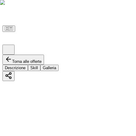
🇮🇹
Torna alle offerte
Descrizione
Skill
Galleria