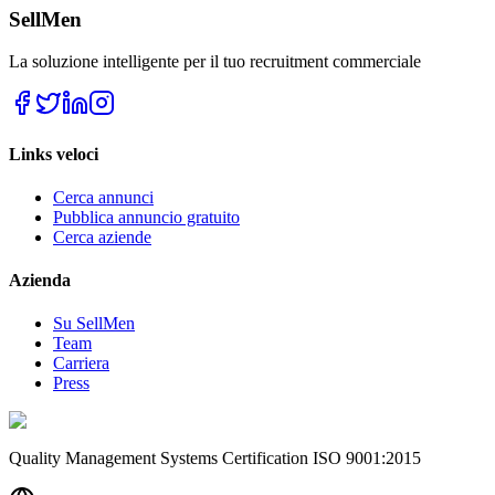
SellMen
La soluzione intelligente per il tuo recruitment commerciale
20
%
Peso
Links veloci
15
%
Peso
Cerca annunci
Pubblica annuncio gratuito
Cerca aziende
20
%
Peso
Azienda
Su SellMen
Team
Carriera
Press
5
%
Peso
Quality Management Systems Certification ISO 9001:2015