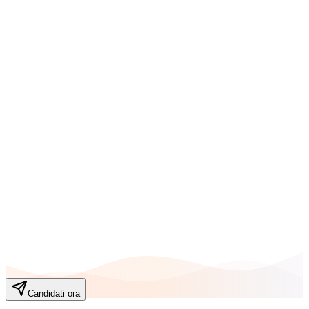
Supporto continuo per affrontare con successo ogni trattativa
Se sei intraprendente, motivato dal risultato e vuoi costruire un
portafoglio solido e duraturo, questa è l’occasione che aspettavi.
Sellmen.com
Riepilogo compatibilità
Le competenze evidenziate in arancione corrispondono al tuo profilo
13
Totale
0
%
Peso
Candidati ora