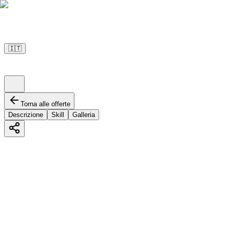
🇮🇹
Torna alle offerte
Descrizione
Skill
Galleria