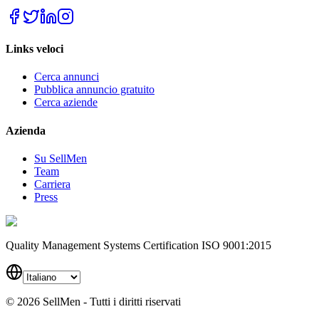
20
%
Peso
Links veloci
Cerca annunci
20
%
Peso
Pubblica annuncio gratuito
Cerca aziende
Azienda
5
%
Peso
Su SellMen
Team
Carriera
Press
20
%
Peso
Quality Management Systems Certification ISO 9001:2015
20
%
Peso
©
2026
SellMen - Tutti i diritti riservati