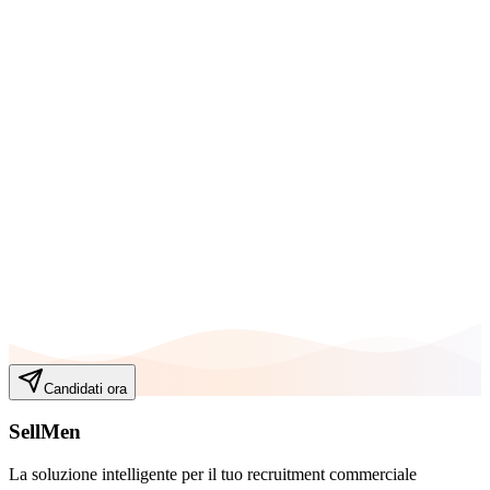
Riepilogo compatibilità
Le competenze evidenziate in arancione corrispondono al tuo profilo
11
Totale
15
%
Peso
Candidati ora
0
%
Peso
SellMen
La soluzione intelligente per il tuo recruitment commerciale