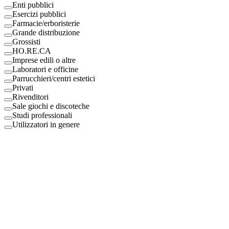
Enti pubblici
Esercizi pubblici
Farmacie/erboristerie
Grande distribuzione
Grossisti
HO.RE.CA
Imprese edili o altre
Laboratori e officine
Parrucchieri/centri estetici
Privati
Rivenditori
Sale giochi e discoteche
Studi professionali
Utilizzatori in genere
Digital Eco Srl
Mestre, Italy