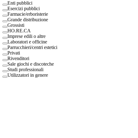
Enti pubblici
Esercizi pubblici
Farmacie/erboristerie
Grande distribuzione
Grossisti
HO.RE.CA
Imprese edili o altre
Laboratori e officine
Parrucchieri/centri estetici
Privati
Rivenditori
Sale giochi e discoteche
Studi professionali
Utilizzatori in genere
Digital Eco Srl
Mestre, Italy