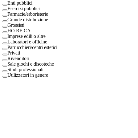
Enti pubblici
Esercizi pubblici
Farmacie/erboristerie
Grande distribuzione
Grossisti
HO.RE.CA
Imprese edili o altre
Laboratori e officine
Parrucchieri/centri estetici
Privati
Rivenditori
Sale giochi e discoteche
Studi professionali
Utilizzatori in genere
Digital Eco Srl
Mestre, Italy