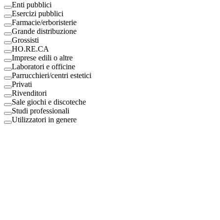
Enti pubblici
Esercizi pubblici
Farmacie/erboristerie
Grande distribuzione
Grossisti
HO.RE.CA
Imprese edili o altre
Laboratori e officine
Parrucchieri/centri estetici
Privati
Rivenditori
Sale giochi e discoteche
Studi professionali
Utilizzatori in genere
Digital Eco Srl
Mestre, Italy