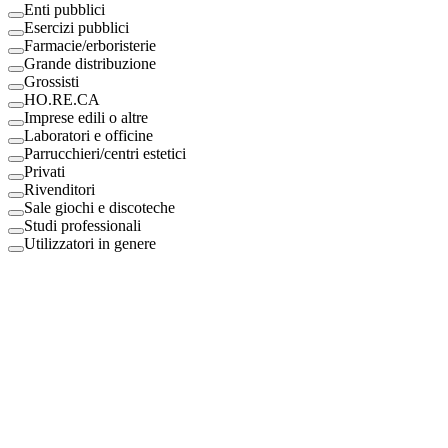
Enti pubblici
Esercizi pubblici
Farmacie/erboristerie
Grande distribuzione
Grossisti
HO.RE.CA
Imprese edili o altre
Laboratori e officine
Parrucchieri/centri estetici
Privati
Rivenditori
Sale giochi e discoteche
Studi professionali
Utilizzatori in genere
Digital Eco Srl
Mestre, Italy