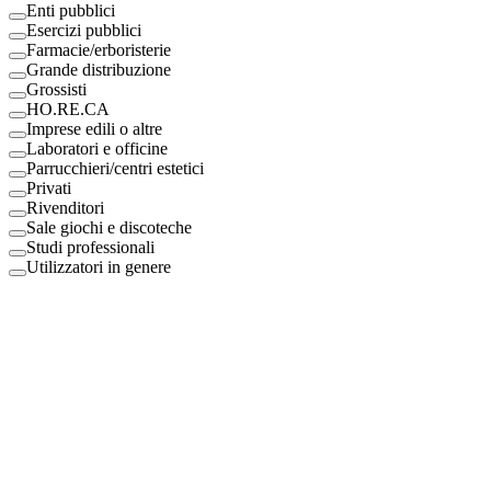
Enti pubblici
Esercizi pubblici
Farmacie/erboristerie
Grande distribuzione
Grossisti
HO.RE.CA
Imprese edili o altre
Laboratori e officine
Parrucchieri/centri estetici
Privati
Rivenditori
Sale giochi e discoteche
Studi professionali
Utilizzatori in genere
Digital Eco Srl
Mestre, Italy