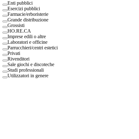
Enti pubblici
Esercizi pubblici
Farmacie/erboristerie
Grande distribuzione
Grossisti
HO.RE.CA
Imprese edili o altre
Laboratori e officine
Parrucchieri/centri estetici
Privati
Rivenditori
Sale giochi e discoteche
Studi professionali
Utilizzatori in genere
Digital Eco Srl
Mestre, Italy