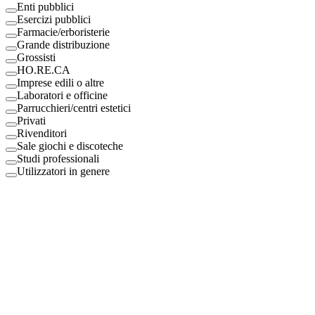
Enti pubblici
Esercizi pubblici
Farmacie/erboristerie
Grande distribuzione
Grossisti
HO.RE.CA
Imprese edili o altre
Laboratori e officine
Parrucchieri/centri estetici
Privati
Rivenditori
Sale giochi e discoteche
Studi professionali
Utilizzatori in genere
Digital Eco Srl
Mestre, Italy