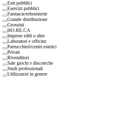
Enti pubblici
Esercizi pubblici
Farmacie/erboristerie
Grande distribuzione
Grossisti
HO.RE.CA
Imprese edili o altre
Laboratori e officine
Parrucchieri/centri estetici
Privati
Rivenditori
Sale giochi e discoteche
Studi professionali
Utilizzatori in genere
Digital Eco Srl
Mestre, Italy