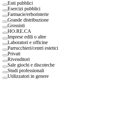
Enti pubblici
Esercizi pubblici
Farmacie/erboristerie
Grande distribuzione
Grossisti
HO.RE.CA
Imprese edili o altre
Laboratori e officine
Parrucchieri/centri estetici
Privati
Rivenditori
Sale giochi e discoteche
Studi professionali
Utilizzatori in genere
Digital Eco Srl
Mestre, Italy