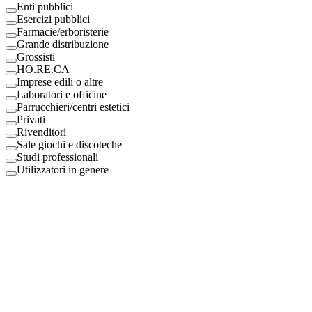
Enti pubblici
Esercizi pubblici
Farmacie/erboristerie
Grande distribuzione
Grossisti
HO.RE.CA
Imprese edili o altre
Laboratori e officine
Parrucchieri/centri estetici
Privati
Rivenditori
Sale giochi e discoteche
Studi professionali
Utilizzatori in genere
Digital Eco Srl
Mestre, Italy