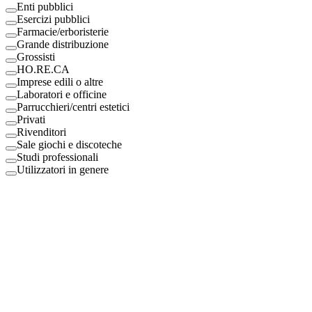
Enti pubblici
Esercizi pubblici
Farmacie/erboristerie
Grande distribuzione
Grossisti
HO.RE.CA
Imprese edili o altre
Laboratori e officine
Parrucchieri/centri estetici
Privati
Rivenditori
Sale giochi e discoteche
Studi professionali
Utilizzatori in genere
Digital Eco Srl
Mestre, Italy