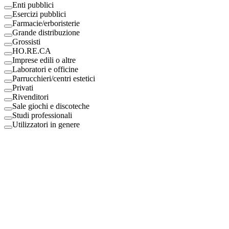
Enti pubblici
Esercizi pubblici
Farmacie/erboristerie
Grande distribuzione
Grossisti
HO.RE.CA
Imprese edili o altre
Laboratori e officine
Parrucchieri/centri estetici
Privati
Rivenditori
Sale giochi e discoteche
Studi professionali
Utilizzatori in genere
Digital Eco Srl
Mestre, Italy