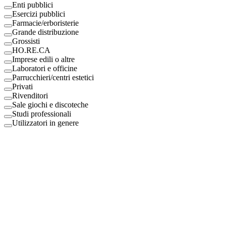
Enti pubblici
Esercizi pubblici
Farmacie/erboristerie
Grande distribuzione
Grossisti
HO.RE.CA
Imprese edili o altre
Laboratori e officine
Parrucchieri/centri estetici
Privati
Rivenditori
Sale giochi e discoteche
Studi professionali
Utilizzatori in genere
Digital Eco Srl
Mestre, Italy