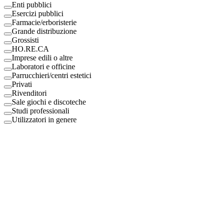
Enti pubblici
Esercizi pubblici
Farmacie/erboristerie
Grande distribuzione
Grossisti
HO.RE.CA
Imprese edili o altre
Laboratori e officine
Parrucchieri/centri estetici
Privati
Rivenditori
Sale giochi e discoteche
Studi professionali
Utilizzatori in genere
Digital Eco Srl
Mestre, Italy