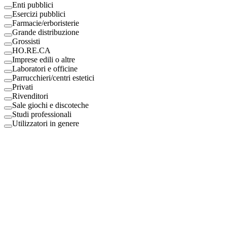
Enti pubblici
Esercizi pubblici
Farmacie/erboristerie
Grande distribuzione
Grossisti
HO.RE.CA
Imprese edili o altre
Laboratori e officine
Parrucchieri/centri estetici
Privati
Rivenditori
Sale giochi e discoteche
Studi professionali
Utilizzatori in genere
Digital Eco Srl
Mestre, Italy