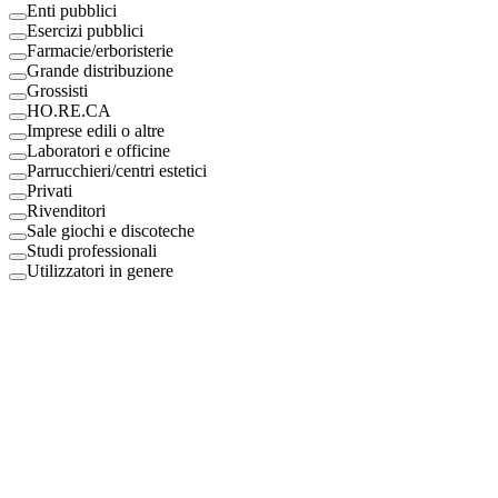
Enti pubblici
Esercizi pubblici
Farmacie/erboristerie
Grande distribuzione
Grossisti
HO.RE.CA
Imprese edili o altre
Laboratori e officine
Parrucchieri/centri estetici
Privati
Rivenditori
Sale giochi e discoteche
Studi professionali
Utilizzatori in genere
Digital Eco Srl
Mestre, Italy