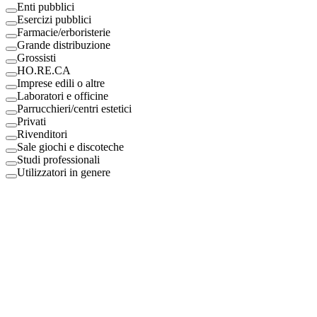
Enti pubblici
Esercizi pubblici
Farmacie/erboristerie
Grande distribuzione
Grossisti
HO.RE.CA
Imprese edili o altre
Laboratori e officine
Parrucchieri/centri estetici
Privati
Rivenditori
Sale giochi e discoteche
Studi professionali
Utilizzatori in genere
Digital Eco Srl
Mestre, Italy