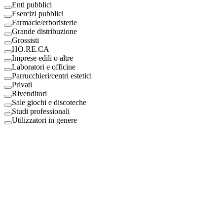
Enti pubblici
Esercizi pubblici
Farmacie/erboristerie
Grande distribuzione
Grossisti
HO.RE.CA
Imprese edili o altre
Laboratori e officine
Parrucchieri/centri estetici
Privati
Rivenditori
Sale giochi e discoteche
Studi professionali
Utilizzatori in genere
Digital Eco Srl
Mestre, Italy