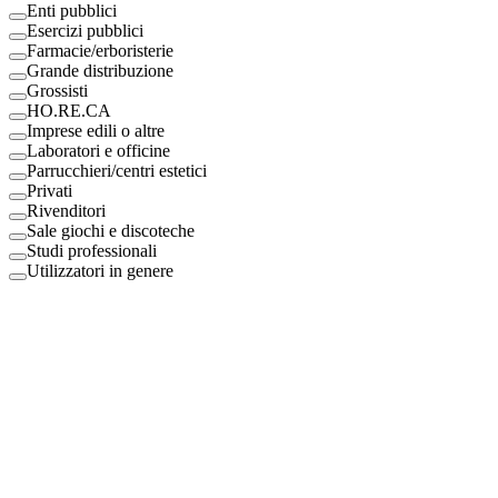
Enti pubblici
Esercizi pubblici
Farmacie/erboristerie
Grande distribuzione
Grossisti
HO.RE.CA
Imprese edili o altre
Laboratori e officine
Parrucchieri/centri estetici
Privati
Rivenditori
Sale giochi e discoteche
Studi professionali
Utilizzatori in genere
Digital Eco Srl
Mestre, Italy