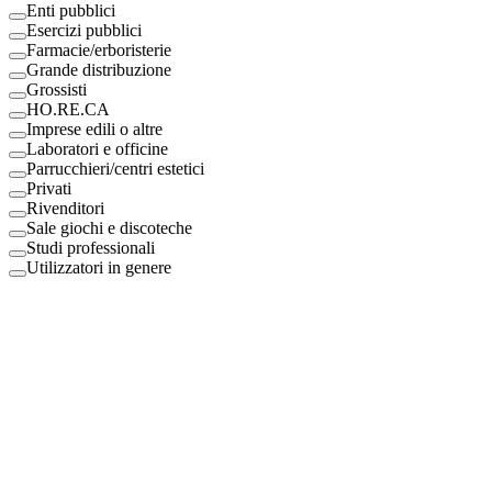
Enti pubblici
Esercizi pubblici
Farmacie/erboristerie
Grande distribuzione
Grossisti
HO.RE.CA
Imprese edili o altre
Laboratori e officine
Parrucchieri/centri estetici
Privati
Rivenditori
Sale giochi e discoteche
Studi professionali
Utilizzatori in genere
Digital Eco Srl
Mestre, Italy