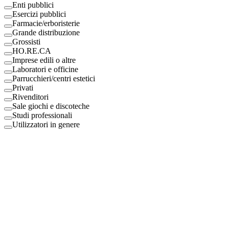
Enti pubblici
Esercizi pubblici
Farmacie/erboristerie
Grande distribuzione
Grossisti
HO.RE.CA
Imprese edili o altre
Laboratori e officine
Parrucchieri/centri estetici
Privati
Rivenditori
Sale giochi e discoteche
Studi professionali
Utilizzatori in genere
Digital Eco Srl
Mestre, Italy