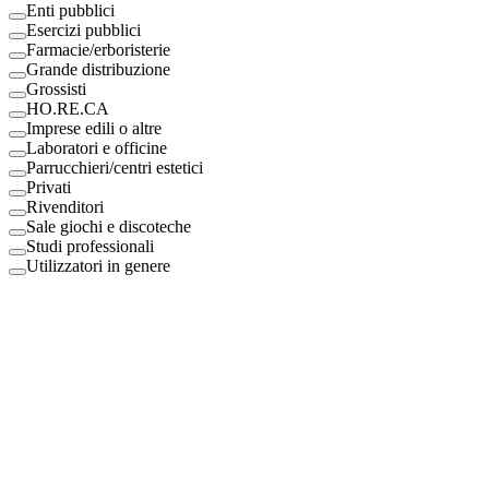
Enti pubblici
Esercizi pubblici
Farmacie/erboristerie
Grande distribuzione
Grossisti
HO.RE.CA
Imprese edili o altre
Laboratori e officine
Parrucchieri/centri estetici
Privati
Rivenditori
Sale giochi e discoteche
Studi professionali
Utilizzatori in genere
Digital Eco Srl
Mestre, Italy