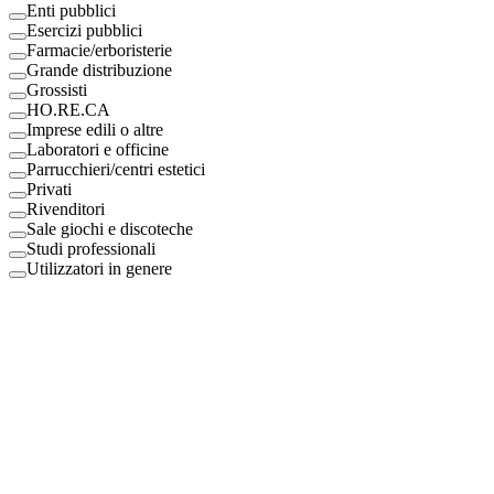
Enti pubblici
Esercizi pubblici
Farmacie/erboristerie
Grande distribuzione
Grossisti
HO.RE.CA
Imprese edili o altre
Laboratori e officine
Parrucchieri/centri estetici
Privati
Rivenditori
Sale giochi e discoteche
Studi professionali
Utilizzatori in genere
Digital Eco Srl
Mestre, Italy