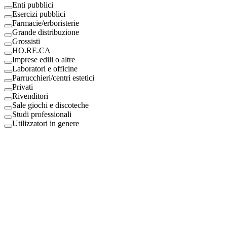
Enti pubblici
Esercizi pubblici
Farmacie/erboristerie
Grande distribuzione
Grossisti
HO.RE.CA
Imprese edili o altre
Laboratori e officine
Parrucchieri/centri estetici
Privati
Rivenditori
Sale giochi e discoteche
Studi professionali
Utilizzatori in genere
Digital Eco Srl
Mestre, Italy