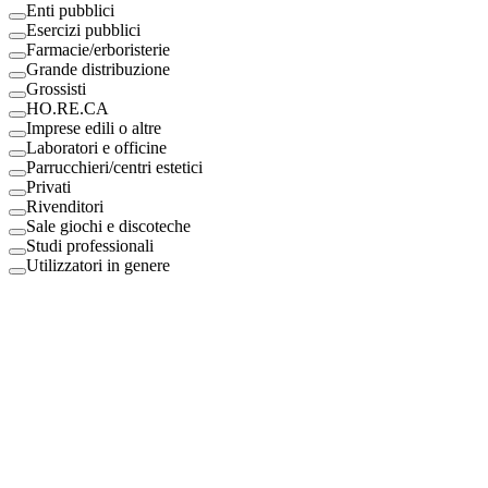
Enti pubblici
Esercizi pubblici
Farmacie/erboristerie
Grande distribuzione
Grossisti
HO.RE.CA
Imprese edili o altre
Laboratori e officine
Parrucchieri/centri estetici
Privati
Rivenditori
Sale giochi e discoteche
Studi professionali
Utilizzatori in genere
Digital Eco Srl
Mestre, Italy