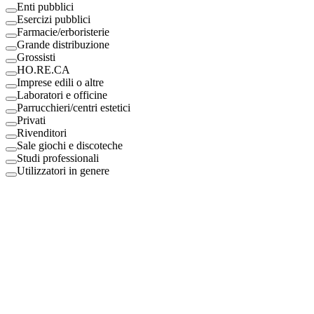
Enti pubblici
Esercizi pubblici
Farmacie/erboristerie
Grande distribuzione
Grossisti
HO.RE.CA
Imprese edili o altre
Laboratori e officine
Parrucchieri/centri estetici
Privati
Rivenditori
Sale giochi e discoteche
Studi professionali
Utilizzatori in genere
Digital Eco Srl
Mestre, Italy